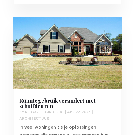
Ruimtegebruik verandert met
schuifdeuren
BY
REDACTIE GIRDER.NL
|
APR 22, 2025
|
ARCHITECTUUR
In veel woningen zie je oplossingen
ontstaan die passen bij hoe mensen hun