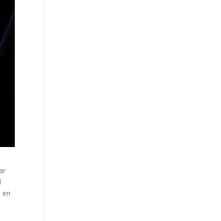
ar
d
n en