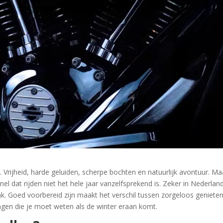
Vrijheid, harde geluiden, scherpe bochten en natuurlijk avontuur. Ma
el dat rijden niet het hele jaar vanzelfsprekend is. Zeker in Nederlan
 Goed voorbereid zijn maakt het verschil tussen zorgeloos geniete
ingen die je moet weten als de winter eraan komt.