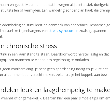
aam en geest. Maar het idee dat bewegen altijd intensief, doelgerich
et uitstellen of vermijden. Een wandeling zonder plan haalt die dremp
t je ademhaling en stimuleert de aanmaak van endorfines, lichaamseig
al natuurlijke tegenhangers van
stress symptomen
zoals gespannen
l.
or chronische stress
tinu in een ‘aan’ stand te staan. Daardoor wordt herstel lastig en dat
langrijk om manieren te vinden om regelmatig te ontladen.
t geen voorbereiding, je hebt geen sportkleding nodig en je kunt het
kan al een merkbaar verschil maken, zeker als je het koppelt aan bewu
andelen leuk en laagdrempelig te mak
 vreemd of ongemakkelijk. Daarom hier een paar simpele tips om e