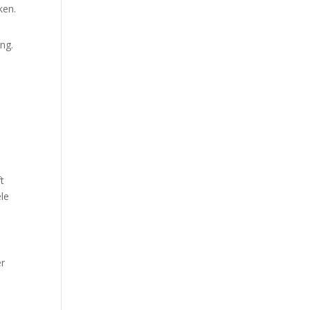
ken.
ng.
t
ële
er