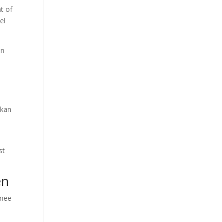
t of
el
en
 kan
st
en
rmee