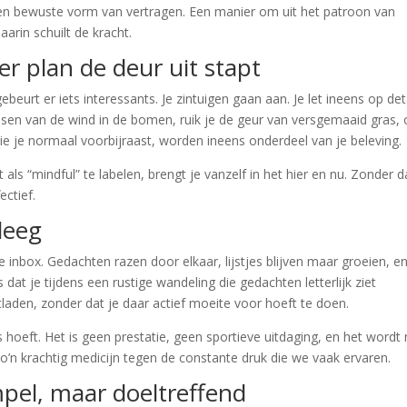
s een bewuste vorm van vertragen. Een manier om uit het patroon van
aarin schuilt de kracht.
er plan de deur uit stapt
eurt er iets interessants. Je zintuigen gaan aan. Je let ineens op det
ruisen van de wind in de bomen, ruik je de geur van versgemaaid gras, 
ie je normaal voorbijraast, worden ineens onderdeel van je beleving.
s “mindful” te labelen, brengt je vanzelf in het hier en nu. Zonder d
ectief.
leeg
inbox. Gedachten razen door elkaar, lijstjes blijven maar groeien, e
 dat je tijdens een rustige wandeling die gedachten letterlijk ziet
laden, zonder dat je daar actief moeite voor hoeft te doen.
hoeft. Het is geen prestatie, geen sportieve uitdaging, en het wordt 
o’n krachtig medicijn tegen de constante druk die we vaak ervaren.
pel, maar doeltreffend