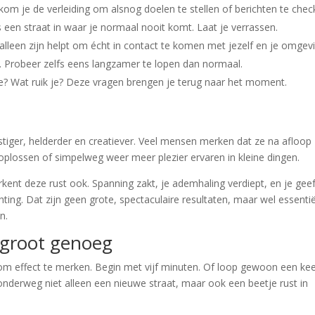
om je de verleiding om alsnog doelen te stellen of berichten te chec
een straat in waar je normaal nooit komt. Laat je verrassen.
lleen zijn helpt om écht in contact te komen met jezelf en je omgevi
jn. Probeer zelfs eens langzamer te lopen dan normaal.
je? Wat ruik je? Deze vragen brengen je terug naar het moment.
stiger, helderder en creatiever. Veel mensen merken dat ze na afloop
plossen of simpelweg weer meer plezier ervaren in kleine dingen.
rkent deze rust ook. Spanning zakt, je ademhaling verdiept, en je geef
ing. Dat zijn geen grote, spectaculaire resultaten, maar wel essenti
n.
s groot genoeg
m effect te merken. Begin met vijf minuten. Of loop gewoon een ke
nderweg niet alleen een nieuwe straat, maar ook een beetje rust in