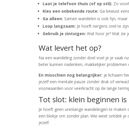
Laat je telefoon thuis (of op stil):
Zo voork
Kies een onbekende route:
Ga bewust eens 
Ga alleen:
Samen wandelen is ook fijn, maar a
Loop langzaam:
Je hoeft nergens snel te zi
Gebruik je zintuigen:
Wat hoor je? Wat zie 
Wat levert het op?
Na een wandeling zonder doel voel je je vaak ru
beter kunnen nadenken, makkelijker problemen o
En misschien nog belangrijker:
je lichaam he
jezelf een mentale pauze zonder druk of verwacht
voorwaarden voor veerkracht op de lange termij
Tot slot: klein beginnen i
Je hoeft geen urenlange wandelingen te maken o
een blokje om zonder plan. Wie weet ontdek je o
jezelf.