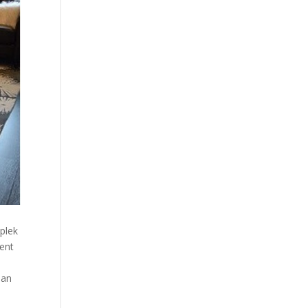
plek
kent
aan