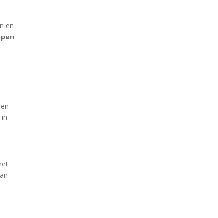
en en
ppen
n
een
 in
het
van