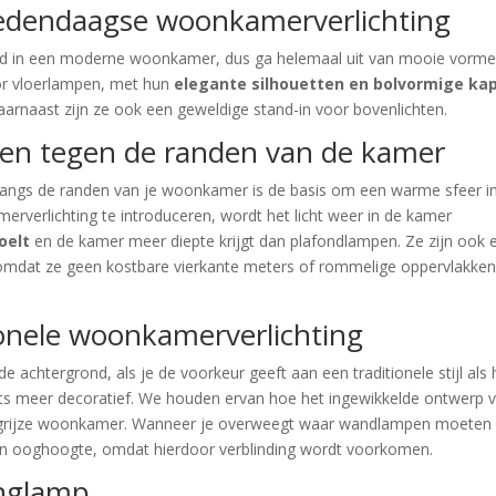
hedendaagse woonkamerverlichting
end in een moderne woonkamer, dus ga helemaal uit van mooie vorm
oor vloerlampen, met hun
elegante silhouetten en bolvormige ka
aarnaast zijn ze ook een geweldige stand-in voor bovenlichten.
ten tegen de randen van de kamer
 langs de randen van je woonkamer is de basis om een warme sfeer i
rverlichting te introduceren, wordt het licht weer in de kamer
oelt
en de kamer meer diepte krijgt dan plafondlampen. Ze zijn ook 
omdat ze geen kostbare vierkante meters of rommelige oppervlakken
tionele woonkamerverlichting
achtergrond, als je de voorkeur geeft aan een traditionele stijl als 
ets meer decoratief. We houden ervan hoe het ingewikkelde ontwerp 
 grijze woonkamer. Wanneer je overweegt waar wandlampen moeten
ven ooghoogte, omdat hierdoor verblinding wordt voorkomen.
anglamp