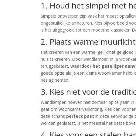
1. Houd het simpel met 
Simpele ontwerpen zijn vaak het meest opvall
ongebruikelijke armaturen. Kies bijvoorbeeld v
is het uitgegroeid tot een moderne klassieker. D
2. Plaats warme muurlich
Het creëren van een warme, gelijkmatige gloed
huis te creëren. Door wandlampen in je woonkame
teruggekaatst,
waardoor het gezelliger aanv
goede optie als je een kleine woonkamer hebt, 
beslag nemen.
3. Kies niet voor de tradi
Wandlampen hoeven niet zomaar op te gaan in de 
gaat om woonkamerverlichting, kies dan voor i
deze schans
perfect past
in deze eenvoudige
worden geplaatst, is het meestal het beste bo
4. Kies voor een stalen h